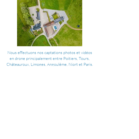
Nous effectuons nos captations photos et vidéos
en drone principalement entre Poitiers, Tours,
Châteauroux, Limoges, Angoulême,
Niort
et Paris.
Dans la Vienne 86, Indre et Loire 37, Indre 36,
Haute Vienne 87, Charente 16, Deux Sèvres 79.
Pour plus d'information sur notre périmètre
d'intervention,
cliquez ici
.
Copyright
©
2026 pour Beaufort Drone / Poitiers - Tours
- Châteauroux - Limoges - Angoulême - Niort - Paris
E.U.R.L Beaufort Drone au capital de 3000 €
TVA FR15911373298 - SIRET
91137329800015
- Inscrit
au RCS de Poitiers et CMA de la Vienne
Siège social : La Giraudière, 86380 Chabournay