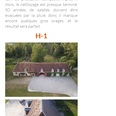
mois, le nettoyage est presque terminé.
50 années de saletés doivent être
évacuées par la pluie, donc il manque
encore quelques gros orages, et le
résultat sera parfait.
H-1