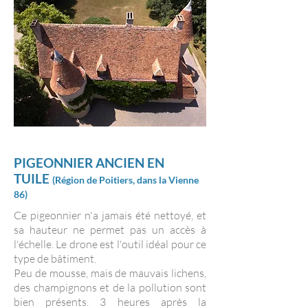
PIGEONNIER ANCIEN EN
TUILE
(
Région
de Poitiers, dans la Vienne
86)
Ce pigeonnier n'a jamais été nettoyé, et
sa hauteur ne permet pas un accès à
l'échelle. Le drone est l'outil idéal pour ce
type de bâtiment.
Peu de mousse, mais de mauvais lichens,
des champignons et de la pollution sont
bien présents. 3 heures après la