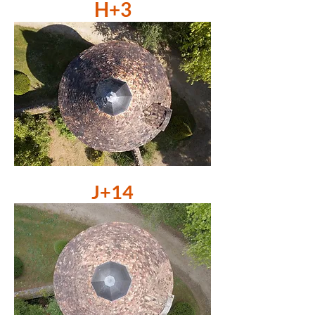
H+3
J+14