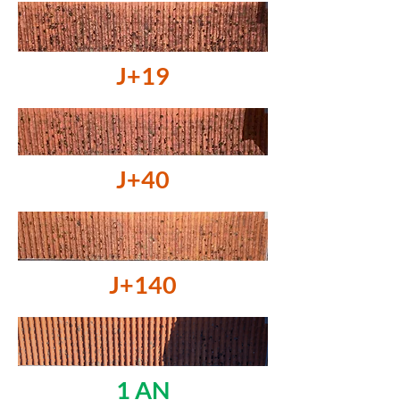
J+19
J+40
J+140
1 AN