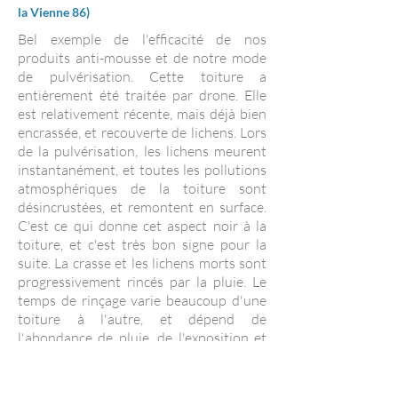
la Vienne 86
)
Bel exemple de l'efficacité de nos
produits anti-mousse et de notre mode
de pulvérisation. Cette toiture a
entièrement été traitée par drone. Elle
est relativement récente, mais déjà bien
encrassée, et recouverte de lichens. Lors
de la pulvérisation, les lichens meurent
instantanément, et toutes les pollutions
atmosphériques de la toiture sont
désincrustées, et remontent en surface.
C'est ce qui donne cet aspect noir à la
toiture, et c'est très bon signe pour la
suite. La crasse et les lichens morts sont
progressivement rincés par la pluie. Le
temps de rinçage varie beaucoup d'une
toiture à l'autre, et dépend de
l'abondance de pluie, de l'exposition et
de l'état d'encrassement initial. Mais ce
rinçage naturel permet de ne pas utiliser
de nettoyeur haute pression, ce qui est à