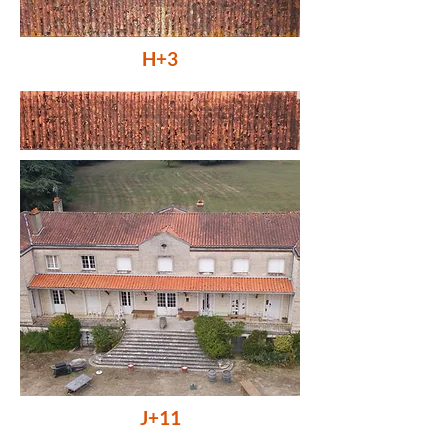
H+3
J+11