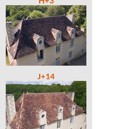
H+3
J+14